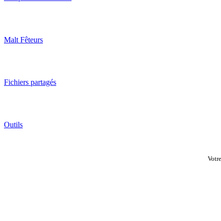
Malt Fêteurs
Fichiers partagés
Outils
Votr